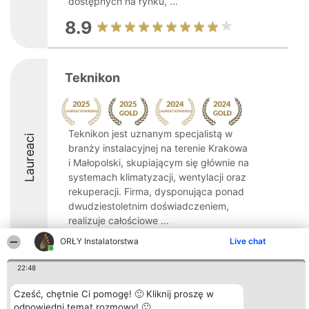
dostępnych na rynku, ...
8.9
Teknikon
Teknikon jest uznanym specjalistą w
Laureaci
branży instalacyjnej na terenie Krakowa
i Małopolski, skupiającym się głównie na
systemach klimatyzacji, wentylacji oraz
rekuperacji. Firma, dysponująca ponad
dwudziestoletnim doświadczeniem,
realizuje całościowe ...
ORŁY Instalatorstwa
Live chat
9.3
22:48
Cześć, chętnie Ci pomogę! 🙂 Kliknij proszę w
Organizator plebiscytu
Plebiscyt
Kontakt
Bright Side Solutions sp. z o.
Laureaci
Kontakt
odpowiedni temat rozmowy! 🙂