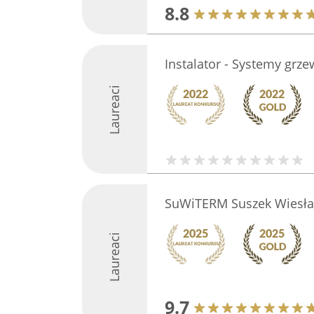
8.8
Instalator - Systemy grze
Laureaci
SuWiTERM Suszek Wiesł
Laureaci
9.7