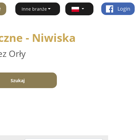
ę
Login
Inne branże
czne - Niwiska
ez Orły
Szukaj