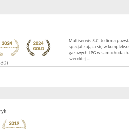
Multiserwis S.C. to firma pows
specjalizująca się w komplekso
gazowych LPG w samochodach. P
szerokiej ...
330)
ryk