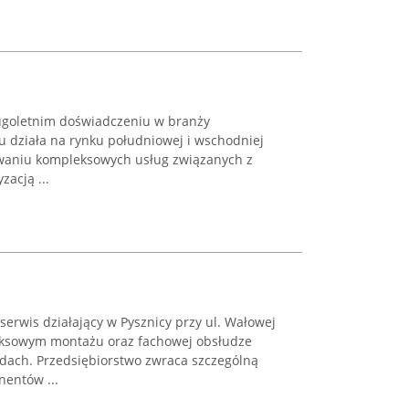
długoletnim doświadczeniu w branży
ku działa na rynku południowej i wschodniej
rowaniu kompleksowych usług związanych z
zacją ...
erwis działający w Pysznicy przy ul. Wałowej
leksowym montażu oraz fachowej obsłudze
dach. Przedsiębiorstwo zwraca szczególną
entów ...