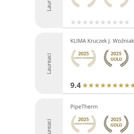
Laureaci
KLIMA Kruczek J. Woźniak
Laureaci
9.4
PipeTherm
Laureaci