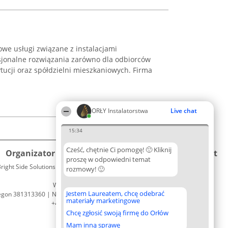
owe usługi związane z instalacjami
esjonalne rozwiązania zarówno dla odbiorców
tytucji oraz spółdzielni mieszkaniowych. Firma
ORŁY Instalatorstwa
Live chat
15:34
Cześć, chętnie Ci pomogę! 🙂 Kliknij
Organizator plebiscytu
Plebiscyt
Kontakt
proszę w odpowiedni temat
right Side Solutions sp. z o. o. sp. k.
Laureaci
rozmowy! 🙂
Kontakt
ul. Ruska 22
Lista
Wrocław 50-079
wszystkich
Jestem Laureatem, chcę odebrać
egon 381313360 | NIP 8943132676
Laureatów
materiały marketingowe
+48 508 492 400
Zasady
Chcę zgłosić swoją firmę do Orłów
Regulamin
Polityka
Mam inną sprawę