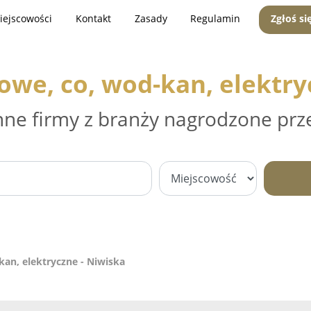
iejscowości
Kontakt
Zasady
Regulamin
Zgłoś si
zowe, co, wod-kan, elektry
nne firmy z branży nagrodzone prz
kan, elektryczne - Niwiska