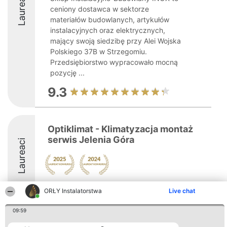
Laureaci
ceniony dostawca w sektorze
materiałów budowlanych, artykułów
instalacyjnych oraz elektrycznych,
mający swoją siedzibę przy Alei Wojska
Polskiego 37B w Strzegomiu.
Przedsiębiorstwo wypracowało mocną
pozycję ...
9.3
Optiklimat - Klimatyzacja montaż
serwis Jelenia Góra
Laureaci
8.2
ORŁY Instalatorstwa
Live chat
09:59
Organizator plebiscytu
Plebiscyt
Kontakt