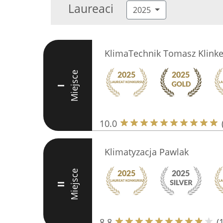
Laureaci
2025
KlimaTechnik Tomasz Klink
Miejsce
I
10.0
Klimatyzacja Pawlak
Miejsce
II
8.8
(