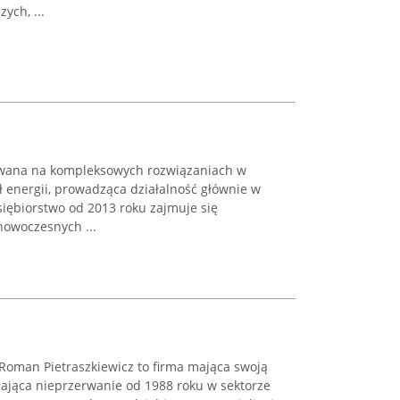
ch, ...
owana na kompleksowych rozwiązaniach w
 energii, prowadząca działalność głównie w
dsiębiorstwo od 2013 roku zajmuje się
nowoczesnych ...
h Roman Pietraszkiewicz to firma mająca swoją
ałająca nieprzerwanie od 1988 roku w sektorze