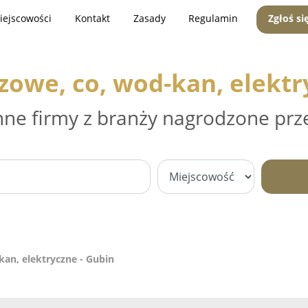
iejscowości
Kontakt
Zasady
Regulamin
Zgłoś si
azowe, co, wod-kan, elektr
nne firmy z branży nagrodzone prz
kan, elektryczne - Gubin