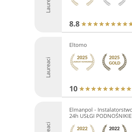
Laureaci
8.8
Eltomo
Laureaci
10
Elmanpol - Instalatorstwo
24h USŁGI PODNOŚNIK
Laureaci