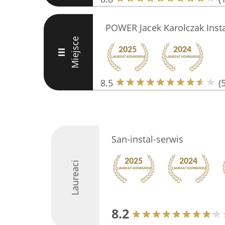
POWER Jacek Karolczak Insta
Miejsce
III
8.5
(5
San-instal-serwis
Laureaci
8.2