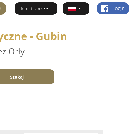
ę
Login
Inne branże
yczne - Gubin
ez Orły
Szukaj