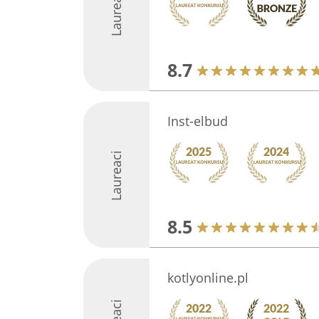
Laureaci
8.7
Inst-elbud
Laureaci
8.5
kotlyonline.pl