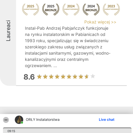
Pokaż więcej >>
Laureaci
Instal-Pab Andrzej Pabjańczyk funkcjonuje
na rynku instalatorskim w Pabianicach od
1993 roku, specjalizując się w świadczeniu
szerokiego zakresu usług związanych z
instalacjami sanitarnymi, gazowymi, wodno-
kanalizacyjnymi oraz centralnym
ogrzewaniem. ...
8.6
Inne firmy z województwa
ORŁY Instalatorstwa
Live chat
09:15