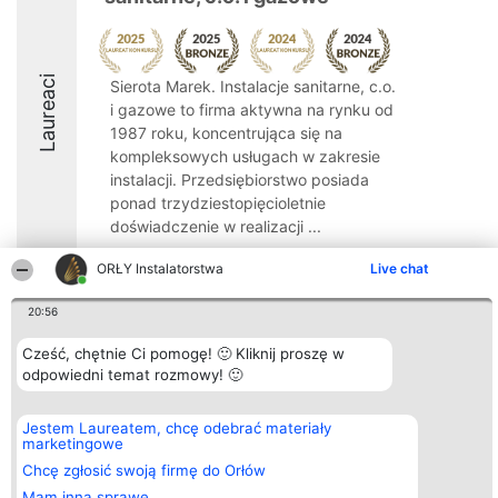
Laureaci
Sierota Marek. Instalacje sanitarne, c.o.
i gazowe to firma aktywna na rynku od
1987 roku, koncentrująca się na
kompleksowych usługach w zakresie
instalacji. Przedsiębiorstwo posiada
ponad trzydziestopięcioletnie
doświadczenie w realizacji ...
8.6
ORŁY Instalatorstwa
Live chat
20:56
Organizator plebiscytu
Plebiscyt
Kontakt
Cześć, chętnie Ci pomogę! 🙂 Kliknij proszę w
Bright Side Solutions sp. z o.
Laureaci
Kontakt
odpowiedni temat rozmowy! 🙂
o. sp. k.
Lista
ul. Ruska 22
wszystkich
Wrocław 50-079
Laureatów
Jestem Laureatem, chcę odebrać materiały
KRS 0000749100 | Regon
Zasady
marketingowe
381313360 | NIP 8943132676
Regulamin
+48 508 492 400
Polityka
Chcę zgłosić swoją firmę do Orłów
Prywatności
Mam inną sprawę