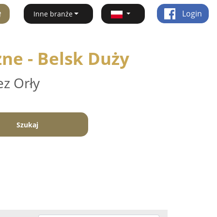
ę
Login
Inne branże
zne - Belsk Duży
ez Orły
Szukaj