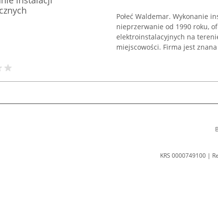
ie instalacji
icznych
Połeć Waldemar. Wykonanie inst
nieprzerwanie od 1990 roku, of
elektroinstalacyjnych na teren
miejscowości. Firma jest znana z
B
KRS 0000749100 | R