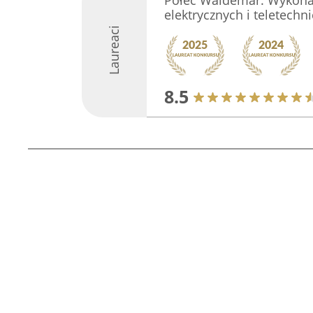
Połeć Waldemar. Wykonan
elektrycznych i teletechn
Laureaci
8.5