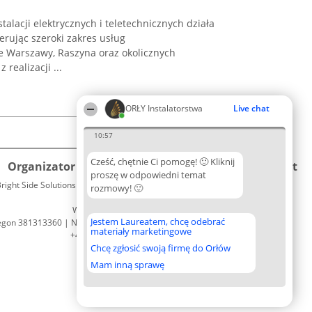
alacji elektrycznych i teletechnicznych działa
erując szeroki zakres usług
ie Warszawy, Raszyna oraz okolicznych
 realizacji ...
ORŁY Instalatorstwa
Live chat
10:57
Cześć, chętnie Ci pomogę! 🙂 Kliknij
Organizator plebiscytu
Plebiscyt
Kontakt
proszę w odpowiedni temat
right Side Solutions sp. z o. o. sp. k.
Laureaci
rozmowy! 🙂
Kontakt
ul. Ruska 22
Lista
Wrocław 50-079
wszystkich
Jestem Laureatem, chcę odebrać
egon 381313360 | NIP 8943132676
Laureatów
materiały marketingowe
+48 508 492 400
Zasady
Chcę zgłosić swoją firmę do Orłów
Regulamin
Polityka
Mam inną sprawę
Prywatności