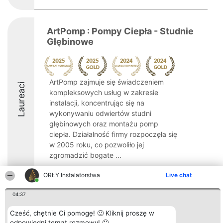
ArtPomp : Pompy Ciepła - Studnie
Głębinowe
ArtPomp zajmuje się świadczeniem
Laureaci
kompleksowych usług w zakresie
instalacji, koncentrując się na
wykonywaniu odwiertów studni
głębinowych oraz montażu pomp
ciepła. Działalność firmy rozpoczęła się
w 2005 roku, co pozwoliło jej
zgromadzić bogate ...
9
ORŁY Instalatorstwa
Live chat
04:37
Organizator plebiscytu
Plebiscyt
Kontakt
Cześć, chętnie Ci pomogę! 🙂 Kliknij proszę w
Bright Side Solutions sp. z o.
Laureaci
Kontakt
odpowiedni temat rozmowy! 🙂