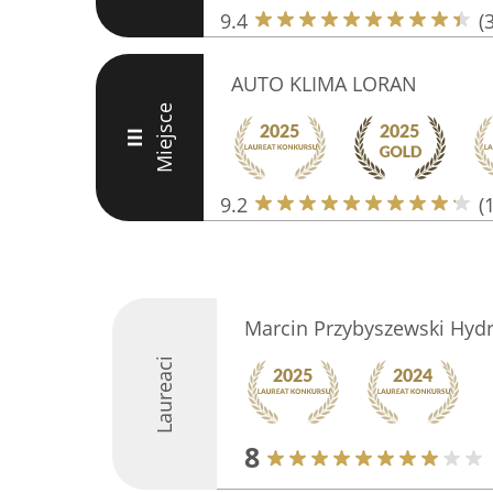
9.4
(
AUTO KLIMA LORAN
Miejsce
III
9.2
(
Marcin Przybyszewski Hydr
Laureaci
8