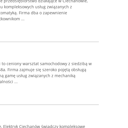
ne przedsiębiorstwo działające w Ciechanowie,
niu kompleksowych usług związanych z
utomatyką. Firma dba o zapewnienie
tkownikom ...
 to ceniony warsztat samochodowy z siedzibą w
8a. Firma zajmuje się szeroko pojętą obsługą
ną gamę usług związanych z mechaniką
ności ...
czne, Elektryk Ciechanów świadczy kompleksowe