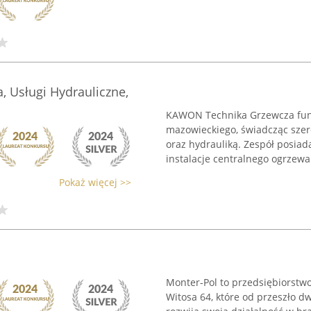
 Usługi Hydrauliczne,
KAWON Technika Grzewcza fun
mazowieckiego, świadcząc szer
oraz hydrauliką. Zespół posiad
instalacje centralnego ogrzewani
Pokaż więcej >>
Monter-Pol to przedsiębiorstw
Witosa 64, które od przeszło d