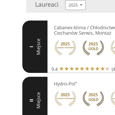
Laureaci
2025
Cabanex-klima / Chłodnictwo
Ciechanów Serwis, Montaż
Miejsce
I
9.4
(
Hydro-Pol"
Miejsce
II