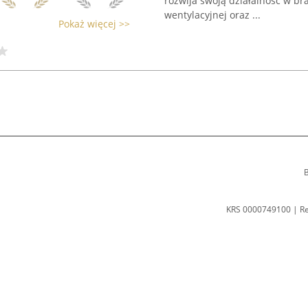
rozwija swoją działalność w bra
wentylacyjnej oraz ...
Pokaż więcej >>
B
KRS 0000749100 | R