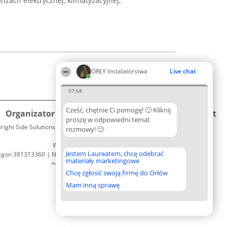
nżach elektrycznej, klimatyzacyjnej,
ORŁY Instalatorstwa
Live chat
07:58
Cześć, chętnie Ci pomogę! 🙂 Kliknij
Organizator plebiscytu
Plebiscyt
Kontakt
proszę w odpowiedni temat
right Side Solutions sp. z o. o. sp. k.
Laureaci
rozmowy! 🙂
Kontakt
ul. Ruska 22
Lista
Wrocław 50-079
wszystkich
Jestem Laureatem, chcę odebrać
egon 381313360 | NIP 8943132676
Laureatów
materiały marketingowe
+48 508 492 400
Zasady
Chcę zgłosić swoją firmę do Orłów
Regulamin
Polityka
Mam inną sprawę
Prywatności