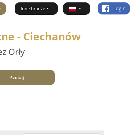
ę
Login
Inne branże
zne - Ciechanów
ez Orły
Szukaj