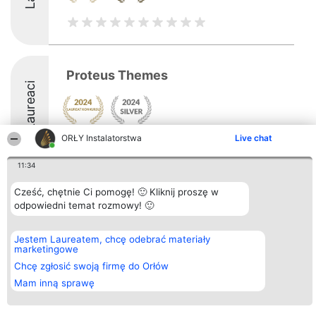
Proteus Themes
Laureaci
ORŁY Instalatorstwa
Live chat
11:34
Cześć, chętnie Ci pomogę! 🙂 Kliknij proszę w
Organizator plebiscytu
Plebiscyt
Kontakt
odpowiedni temat rozmowy! 🙂
Bright Side Solutions sp. z o.
Laureaci
Kontakt
o. sp. k.
Lista
ul. Ruska 22
wszystkich
Wrocław 50-079
Laureatów
Jestem Laureatem, chcę odebrać materiały
KRS 0000749100 | Regon
Zasady
marketingowe
381313360 | NIP 8943132676
Regulamin
Chcę zgłosić swoją firmę do Orłów
+48 508 492 400
Polityka
Prywatności
Mam inną sprawę