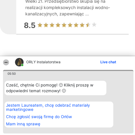
Wielki 21. Przedsiębiorstwo skupia się na
realizacji kompleksowych instalacji wodno-
kanalizacyjnych, zapewniając ...
8.5
ORŁY Instalatorstwa
Live chat
Inne firmy z województwa
05:50
Cześć, chętnie Ci pomogę! 🙂 Kliknij proszę w
Organizator plebiscytu
Plebiscyt
Kontakt
odpowiedni temat rozmowy! 🙂
Bright Side Solutions sp. z o.
Laureaci
Kontakt
o. sp. k.
Lista
ul. Ruska 22
wszystkich
Wrocław 50-079
Laureatów
Jestem Laureatem, chcę odebrać materiały
KRS 0000749100 | Regon
Zasady
marketingowe
381313360 | NIP 8943132676
Regulamin
Chcę zgłosić swoją firmę do Orłów
+48 508 492 400
Polityka
Prywatności
Mam inną sprawę