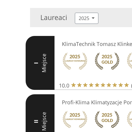
Laureaci
2025
KlimaTechnik Tomasz Klink
Miejsce
I
10.0
Profi-Klima Klimatyzacje Po
Miejsce
II