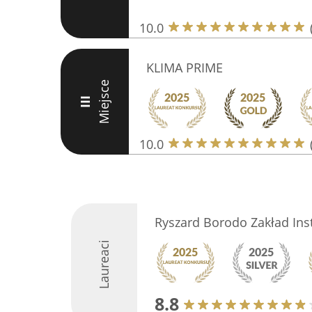
10.0
KLIMA PRIME
Miejsce
III
10.0
Ryszard Borodo Zakład Inst
Laureaci
8.8