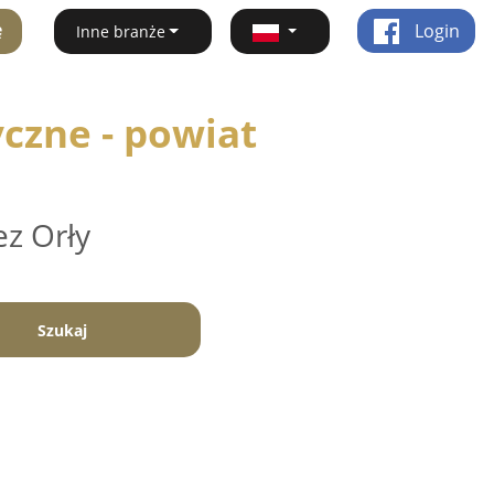
ę
Login
Inne branże
yczne - powiat
ez Orły
Szukaj