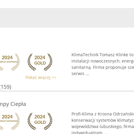
e
KlimaTechnik Tomasz Klinke to 
instalacji nowoczesnych, ener
sanitarną. Firma proponuje sze
serwis ...
Pokaż więcej >>
(159)
mpy Ciepła
Profi-Klima z Krosna Odrzańskie
konserwacji systemów klimatyza
województwa lubuskiego, firm
indywidualnym, ...