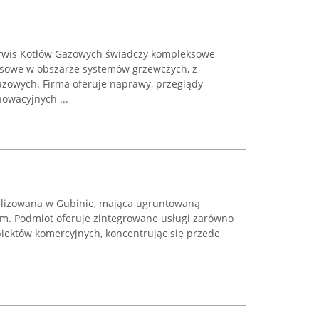
erwis Kotłów Gazowych świadczy kompleksowe
wisowe w obszarze systemów grzewczych, z
azowych. Firma oferuje naprawy, przeglądy
owacyjnych ...
okalizowana w Gubinie, mająca ugruntowaną
nym. Podmiot oferuje zintegrowane usługi zarówno
biektów komercyjnych, koncentrując się przede