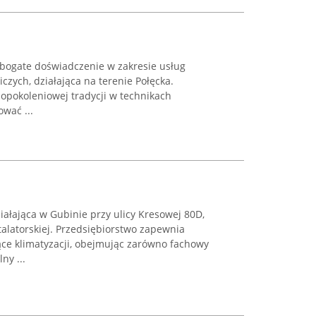
 bogate doświadczenie w zakresie usług
iczych, działająca na terenie Połęcka.
lopokoleniowej tradycji w technikach
ować ...
ziałająca w Gubinie przy ulicy Kresowej 80D,
talatorskiej. Przedsiębiorstwo zapewnia
ące klimatyzacji, obejmując zarówno fachowy
ny ...