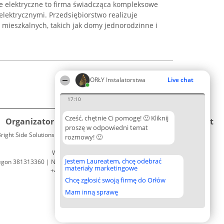
je elektryczne to firma świadcząca kompleksowe
elektrycznymi. Przedsiębiorstwo realizuje
mieszkalnych, takich jak domy jednorodzinne i
ORŁY Instalatorstwa
Live chat
17:10
Cześć, chętnie Ci pomogę! 🙂 Kliknij
Organizator plebiscytu
Plebiscyt
Kontakt
proszę w odpowiedni temat
right Side Solutions sp. z o. o. sp. k.
Laureaci
rozmowy! 🙂
Kontakt
ul. Ruska 22
Lista
Wrocław 50-079
wszystkich
Jestem Laureatem, chcę odebrać
egon 381313360 | NIP 8943132676
Laureatów
materiały marketingowe
+48 508 492 400
Zasady
Chcę zgłosić swoją firmę do Orłów
Regulamin
Polityka
Mam inną sprawę
Prywatności