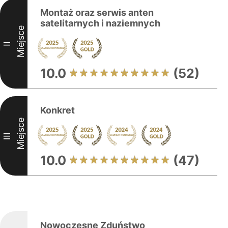
Montaż oraz serwis anten
satelitarnych i naziemnych
Miejsce
II
10.0
(52)
Konkret
Miejsce
III
10.0
(47)
Nowoczesne Zduństwo