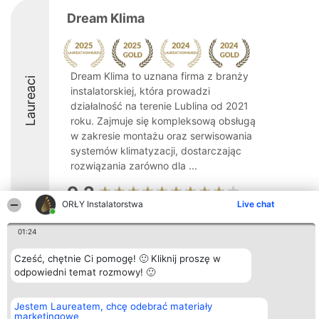
Dream Klima
Dream Klima to uznana firma z branży
Laureaci
instalatorskiej, która prowadzi
działalność na terenie Lublina od 2021
roku. Zajmuje się kompleksową obsługą
w zakresie montażu oraz serwisowania
systemów klimatyzacji, dostarczając
rozwiązania zarówno dla ...
9.2
ORŁY Instalatorstwa
Live chat
01:24
Organizator plebiscytu
Plebiscyt
Kontakt
Bright Side Solutions sp. z o.
Laureaci
Kontakt
Cześć, chętnie Ci pomogę! 🙂 Kliknij proszę w
o. sp. k.
Lista
odpowiedni temat rozmowy! 🙂
ul. Ruska 22
wszystkich
Wrocław 50-079
Laureatów
KRS 0000749100 | Regon
Zasady
Jestem Laureatem, chcę odebrać materiały
381313360 | NIP 8943132676
Regulamin
marketingowe
+48 508 492 400
Polityka