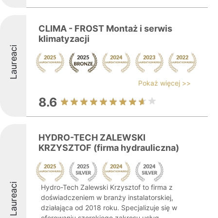
CLIMA - FROST Montaż i serwis
klimatyzacji
Laureaci
Pokaż więcej >>
8.6
HYDRO-TECH ZALEWSKI
KRZYSZTOF (firma hydrauliczna)
Laureaci
Hydro-Tech Zalewski Krzysztof to firma z
doświadczeniem w branży instalatorskiej,
działająca od 2018 roku. Specjalizuje się w
oferowaniu szerokiego zakresu usług,