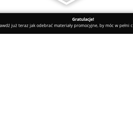
Gratulacje!
awdź już teraz jak odebrać materiały promocyjne, by móc w pełni c
an, elektryczne - Toruń
Instalatorstwo gazowe i hydrauliczne R
e Robert Hulisz
O firmie:
Instalatorstwo Gazowe i Hydra
która oferuje szeroki zakres us
gazowych, grzewczych oraz kli
wieloletnie doświadczenie w h
Pokaż więcej >>
realizowanych prac dla indywid
domów jednorodzinnych, jak i 
zakres ich specjalizacji wchod
wodnych i kanalizacyjnych or