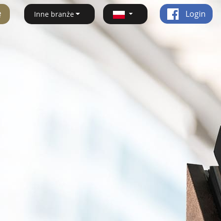
ę
Login
Inne branże