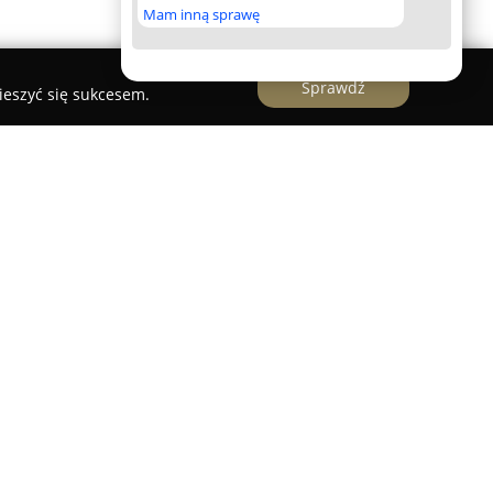
Mam inną sprawę
Sprawdź
ieszyć się sukcesem.
obert Hulisz
uliczne Robert Hulisz
to uznana firma z Torunia,
ług w dziedzinie instalacji wodno-kanalizacyjnych,
matyzacyjnych. Przedsiębiorstwo posiada
ydraulice, zapewniając wysoką jakość
ualnych inwestorów, właścicieli mieszkań,
obiektów przemysłowych oraz wielorodzinnych. W
zi budowa gazociągów, instalacja przyłączy
az montaż nowoczesnych systemów centralnego