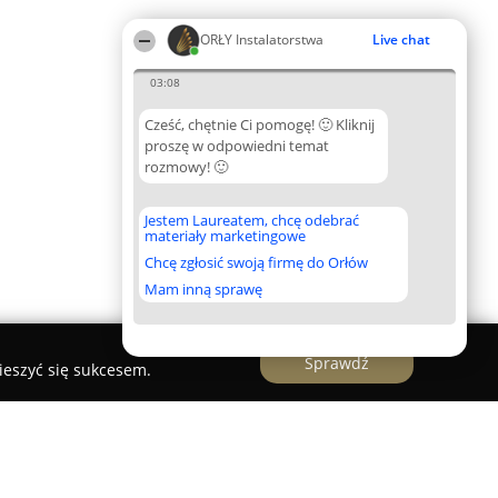
ORŁY Instalatorstwa
Live chat
03:08
Cześć, chętnie Ci pomogę! 🙂 Kliknij
proszę w odpowiedni temat
rozmowy! 🙂
Jestem Laureatem, chcę odebrać
materiały marketingowe
Chcę zgłosić swoją firmę do Orłów
Mam inną sprawę
Sprawdź
ieszyć się sukcesem.