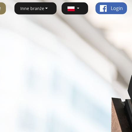
ę
Login
Inne branże