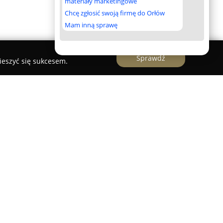
materiały marketingowe
Chcę zgłosić swoją firmę do Orłów
Mam inną sprawę
Sprawdź
ieszyć się sukcesem.
dkowa Leśna Czarnecki Kamil
k Podkowa Leśna Czarnecki Kamil
to uznany
instalatorskiej na terenie Milanówka, Grodziska
 oraz pobliskich miejscowości. Firma świadczy
czne, grzewcze i gazowe, obejmujące m.in.
 wodno-kanalizacyjnych, kompleksowe systemy
no podłogowe, grzejnikowe, jak i ścienne – a