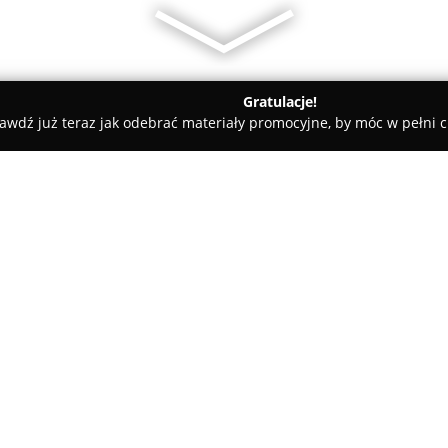
Gratulacje!
awdź już teraz jak odebrać materiały promocyjne, by móc w pełni c
an, elektryczne - Milanówek
Hydraulik Milanówek Grodzisk Po
kowa Leśna Czarnecki
O firmie:
Hydraulik Milanówek Grodzis
fachowiec, działający w branży 
Mazowieckiego, Podkowy Leśnej
wszechstronne usługi hydrauli
montaż oraz serwis instalacji
Pokaż więcej >>
centralnego ogrzewania – zarów