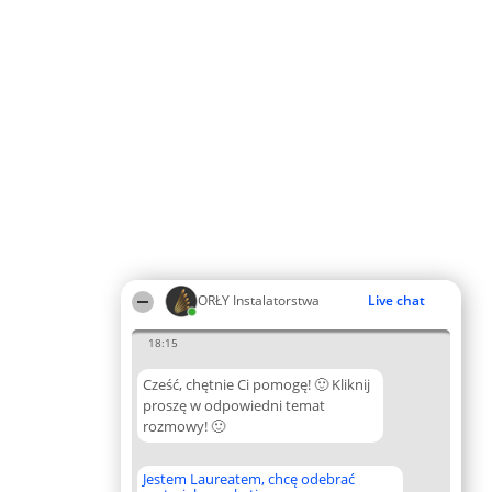
ORŁY Instalatorstwa
Live chat
18:15
Cześć, chętnie Ci pomogę! 🙂 Kliknij
proszę w odpowiedni temat
rozmowy! 🙂
Jestem Laureatem, chcę odebrać