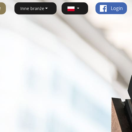
ę
Login
Inne branże