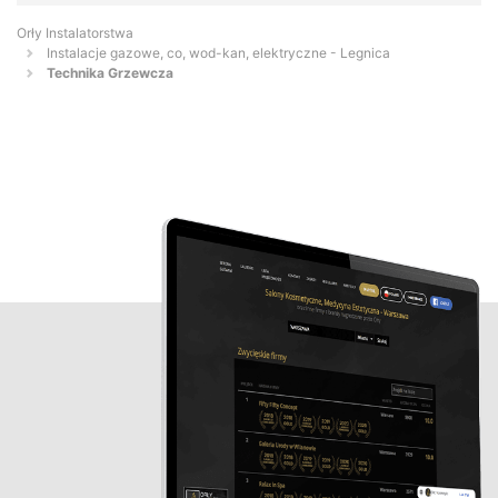
Orły Instalatorstwa
Instalacje gazowe, co, wod-kan, elektryczne - Legnica
Technika Grzewcza