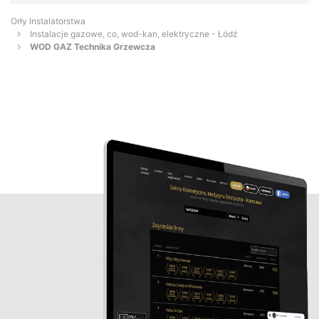
Orły Instalatorstwa
Instalacje gazowe, co, wod-kan, elektryczne - Łódź
WOD GAZ Technika Grzewcza