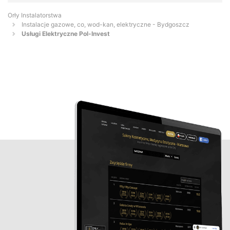
Orły Instalatorstwa
Instalacje gazowe, co, wod-kan, elektryczne - Bydgoszcz
Usługi Elektryczne Pol-Invest