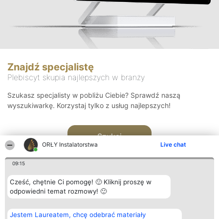
Znajdź specjalistę
Plebiscyt skupia najlepszych w branży
Szukasz specjalisty w pobliżu Ciebie? Sprawdź naszą
wyszukiwarkę. Korzystaj tylko z usług najlepszych!
Szukaj
ORŁY Instalatorstwa
Live chat
09:15
Cześć, chętnie Ci pomogę! 🙂 Kliknij proszę w
odpowiedni temat rozmowy! 🙂
Organizator plebiscytu
Plebiscyt
Kontakt
Jestem Laureatem, chcę odebrać materiały
Bright Side Solutions sp. z o.
Laureaci
Kontakt