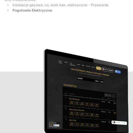
Instalacje gazowe, co, wod-kan, elektryczne - Przeworsk
Pogotowie Elektryczne