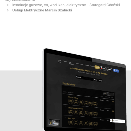
Instalacje gazowe, co, wod-kan, elektryczne - Starogard Gdański
Usługi Elektryczne Marcin Szałucki