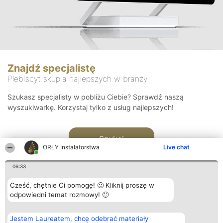
Znajdź specjalistę
Plebiscyt skupia najlepszych w branży
Szukasz specjalisty w pobliżu Ciebie? Sprawdź naszą
wyszukiwarkę. Korzystaj tylko z usług najlepszych!
Szukaj
ORŁY Instalatorstwa
Live chat
06:33
Cześć, chętnie Ci pomogę! 🙂 Kliknij proszę w
odpowiedni temat rozmowy! 🙂
Organizator plebiscytu
Plebiscyt
Kontakt
Jestem Laureatem, chcę odebrać materiały
Bright Side Solutions sp. z o.
Laureaci
Kontakt