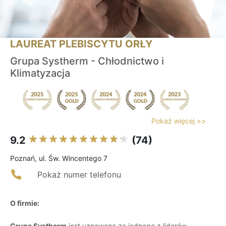
LAUREAT PLEBISCYTU ORŁY
Grupa Systherm - Chłodnictwo i
Klimatyzacja
Pokaż więcej >>
9.2
(74)
Poznań, ul. Św. Wincentego 7
Pokaż numer telefonu
O firmie:
Grupa Systherm
jest uznawana za jednego z liderów