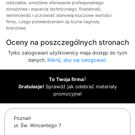
oddziałów, umożliwia oferowanie profesjonalnego
doradztwa i wsparcia technicznego. Rzetelność,
terminowość i uczciwość stanowią kluczowe wartości
firmy, czego potwierdzeniem są liczne nagrody
branżowe.
Oceny na poszczególnych stronach
Tylko zalogowani użytkownicy maja dostęp do tych
danych.
Kliknij, aby się zalogować.
To Twoja firma
?
Gratulacje!
Sprawdź jak odebrać materiały
promocyjne!
Poznań
ul. Św. Wincentego 7