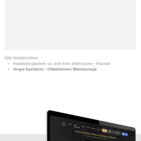
Orły Instalatorstwa
Instalacje gazowe, co, wod-kan, elektryczne - Poznań
Grupa Systherm - Chłodnictwo i Klimatyzacja