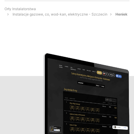
Orły Instalatorstwa
Instalacje gazowe, co, wod-kan, elektryczne - Szczecin
Heniek