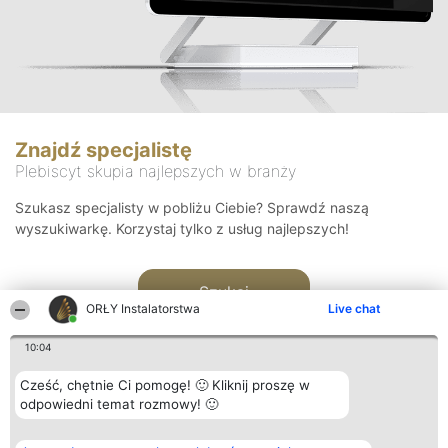
Znajdź specjalistę
Plebiscyt skupia najlepszych w branży
Szukasz specjalisty w pobliżu Ciebie? Sprawdź naszą
wyszukiwarkę. Korzystaj tylko z usług najlepszych!
Szukaj
ORŁY Instalatorstwa
Live chat
10:04
Cześć, chętnie Ci pomogę! 🙂 Kliknij proszę w
odpowiedni temat rozmowy! 🙂
Organizator plebiscytu
Plebiscyt
Kontakt