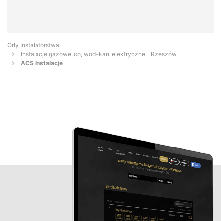
Orły Instalatorstwa
Instalacje gazowe, co, wod-kan, elektryczne - Rzeszów
ACS Instalacje