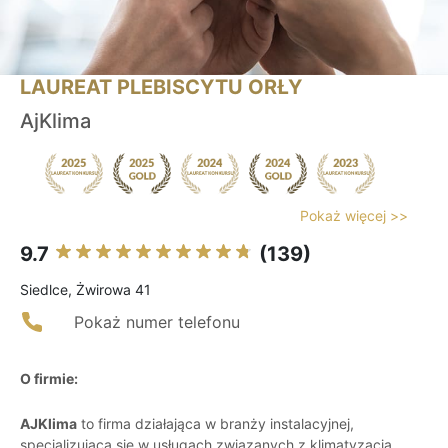
LAUREAT PLEBISCYTU ORŁY
AjKlima
Pokaż więcej >>
9.7
(139)
Siedlce, Żwirowa 41
Pokaż numer telefonu
O firmie:
AJKlima
to firma działająca w branży instalacyjnej,
specjalizująca się w usługach związanych z klimatyzacją,