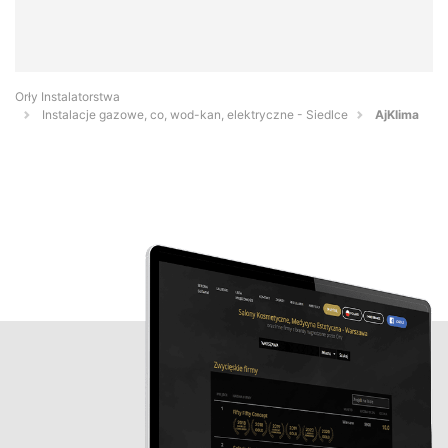
Orły Instalatorstwa
Instalacje gazowe, co, wod-kan, elektryczne - Siedlce
AjKlima