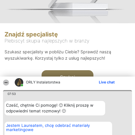
Znajdź specjalistę
Plebiscyt skupia najlepszych w branży
Szukasz specjalisty w pobliżu Ciebie? Sprawdź naszą
wyszukiwarkę. Korzystaj tylko z usług najlepszych!
Szukaj
ORŁY Instalatorstwa
Live chat
07:53
Cześć, chętnie Ci pomogę! 🙂 Kliknij proszę w
odpowiedni temat rozmowy! 🙂
Organizator plebiscytu
Plebiscyt
Kontakt
Jestem Laureatem, chcę odebrać materiały
Bright Side Solutions sp. z o.
Laureaci
Kontakt
marketingowe
o. sp. k.
Lista
ul. Ruska 22
wszystkich