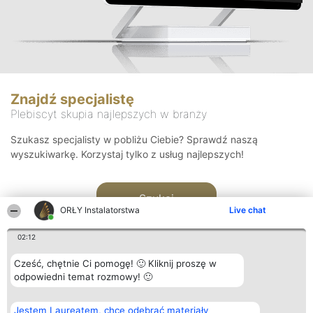
Znajdź specjalistę
Plebiscyt skupia najlepszych w branży
Szukasz specjalisty w pobliżu Ciebie? Sprawdź naszą
wyszukiwarkę. Korzystaj tylko z usług najlepszych!
Szukaj
ORŁY Instalatorstwa
Live chat
02:12
Cześć, chętnie Ci pomogę! 🙂 Kliknij proszę w
odpowiedni temat rozmowy! 🙂
Organizator plebiscytu
Plebiscyt
Kontakt
Jestem Laureatem, chcę odebrać materiały
Bright Side Solutions sp. z o.
Laureaci
Kontakt