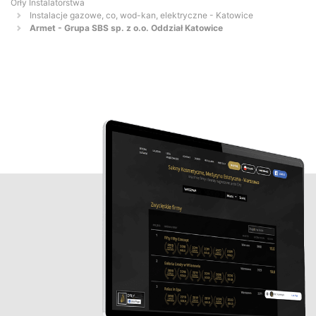
Orły Instalatorstwa
Instalacje gazowe, co, wod-kan, elektryczne - Katowice
Armet - Grupa SBS sp. z o.o. Oddział Katowice