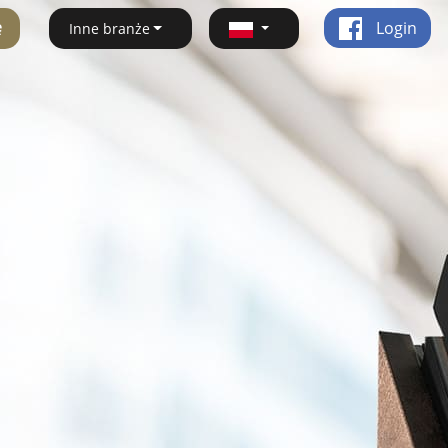
ę
Login
Inne branże