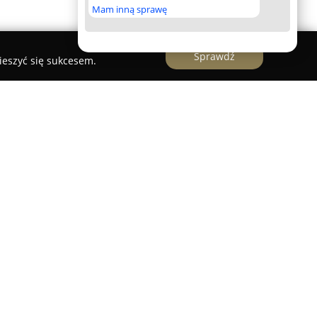
Mam inną sprawę
Sprawdź
ieszyć się sukcesem.
 oraz niezawodne usługi instalatorskie
w indywidualnych, jak i biznesowych. Firma
nowoczesnych instalacji fotowoltaicznych, pomp
oraz rekuperacji, umożliwiając tworzenie
ologicznych rozwiązań dla różnych obiektów.
 także rozwiązania inteligentnego domu,
zne i hydrauliczne oraz realizacje w zakresie