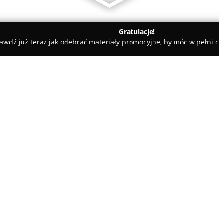
Gratulacje!
awdź już teraz jak odebrać materiały promocyjne, by móc w pełni c
n, elektryczne - Kalisz
Aurelum - niezawodne instalacje
O firmie:
Aurelum
świadczy kompleksowe
skierowane zarówno do klientó
koncentruje się na realizacji 
ciepła, systemów klimatyzacji 
Pokaż więcej >>
efektywnych energetycznie i ek
W zakresie oferty mieszczą się
innowacyjne instalacje elektryc