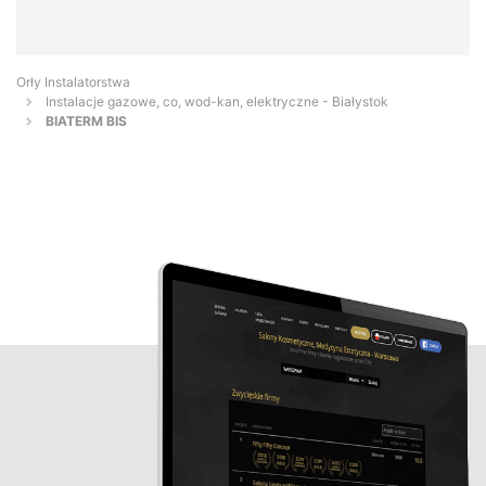
Orły Instalatorstwa
Instalacje gazowe, co, wod-kan, elektryczne - Białystok
BIATERM BIS