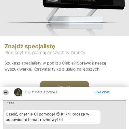
Znajdź specjalistę
Plebiscyt skupia najlepszych w branży
Szukasz specjalisty w pobliżu Ciebie? Sprawdź naszą
wyszukiwarkę. Korzystaj tylko z usług najlepszych!
Szukaj
ORŁY Instalatorstwa
Live chat
11:18
Cześć, chętnie Ci pomogę! 🙂 Kliknij proszę w
odpowiedni temat rozmowy! 🙂