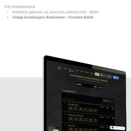
Orły Instalatorstwa
Instalacje gazowe, co, wod-kan, elektryczne - Kietrz
Usługi Instalacyjno-Budowlane - Czesław Babik