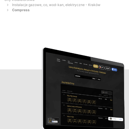
Instalacje gazowe, co, wod-kan, elektryczne - Kraków
Compress