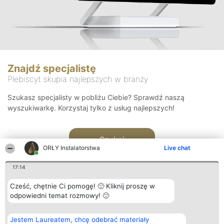
Znajdź specjalistę
Plebiscyt skupia najlepszych w branży
Szukasz specjalisty w pobliżu Ciebie? Sprawdź naszą
wyszukiwarkę. Korzystaj tylko z usług najlepszych!
Szukaj
ORŁY Instalatorstwa
Live chat
17:14
Cześć, chętnie Ci pomogę! 🙂 Kliknij proszę w
odpowiedni temat rozmowy! 🙂
Organizator plebiscytu
Plebiscyt
Kontakt
Jestem Laureatem, chcę odebrać materiały
Bright Side Solutions sp. z o.
Laureaci
Kontakt