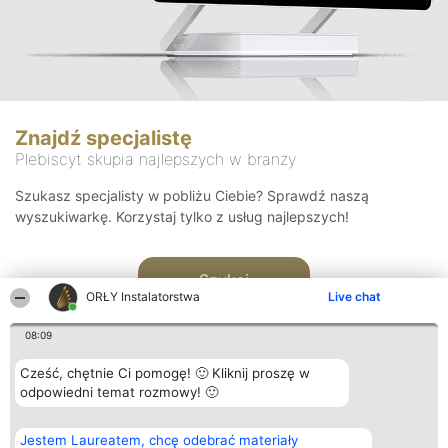
Znajdź specjalistę
Plebiscyt skupia najlepszych w branży
Szukasz specjalisty w pobliżu Ciebie? Sprawdź naszą
wyszukiwarkę. Korzystaj tylko z usług najlepszych!
Szukaj
ORŁY Instalatorstwa
Live chat
08:09
Cześć, chętnie Ci pomogę! 🙂 Kliknij proszę w
odpowiedni temat rozmowy! 🙂
Organizator plebiscytu
Plebiscyt
Kontakt
Jestem Laureatem, chcę odebrać materiały
Bright Side Solutions sp. z o.
Laureaci
Kontakt