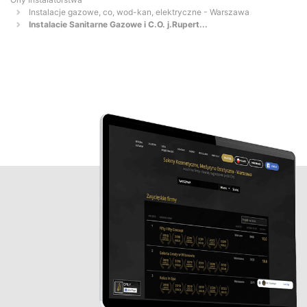
Instalacje gazowe, co, wod-kan, elektryczne - Warszawa
Instalacie Sanitarne Gazowe i C.O. j.Rupert...