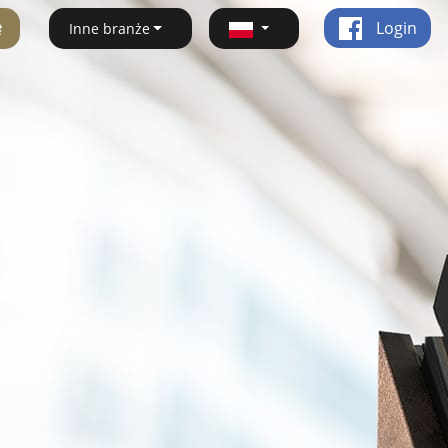
ę
Login
Inne branże