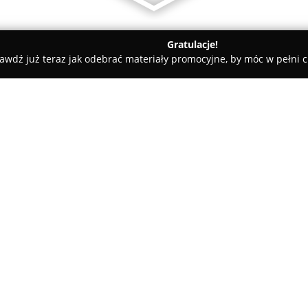
Gratulacje!
awdź już teraz jak odebrać materiały promocyjne, by móc w pełni c
an, elektryczne - Choroszcz
ElektroSquad
O firmie:
ElektroSquad
to firma z wielo
elektroinstalacyjnej, działająca
kompleksowymi usługami w zakr
zarówno do klientów indywidual
Pokaż więcej >>
przedsiębiorstwa obejmuje m.in
także systemy zasilania różnyc
sygnalizacji pożarowej. W zak
instalowanie rozdzielnic, ospr