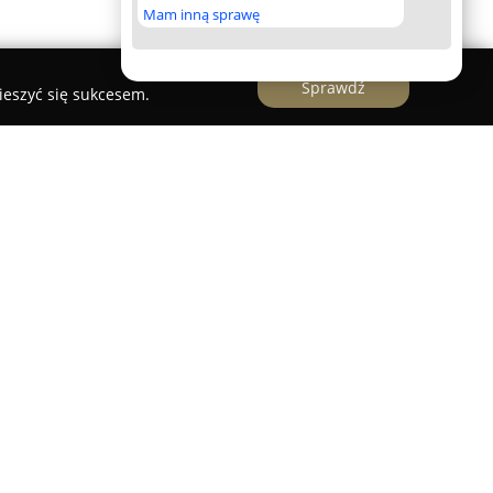
Mam inną sprawę
Sprawdź
ieszyć się sukcesem.
letnim doświadczeniem w branży
 na obszarze całej Polski. Zajmuje się
esie instalacji elektrycznych skierowanych
nych, jak i biznesowych. Oferta
. instalacje podtynkowe, siłowe, oświetleniowe, a
h obiektów, w tym montaż oświetlenia oraz
res świadczonych usług wchodzi ponadto
zętu elektrycznego oraz wykonywanie