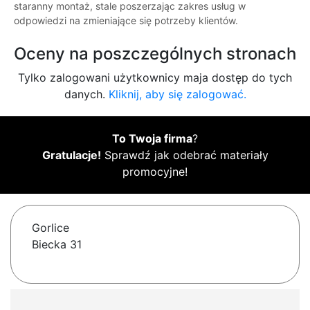
staranny montaż, stale poszerzając zakres usług w
odpowiedzi na zmieniające się potrzeby klientów.
Oceny na poszczególnych stronach
Tylko zalogowani użytkownicy maja dostęp do tych
danych.
Kliknij, aby się zalogować.
To Twoja firma
?
Gratulacje!
Sprawdź jak odebrać materiały
promocyjne!
Gorlice
Biecka 31