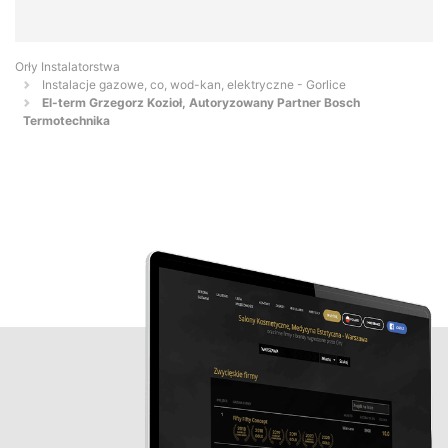
Orły Instalatorstwa
Instalacje gazowe, co, wod-kan, elektryczne - Gorlice
El-term Grzegorz Kozioł, Autoryzowany Partner Bosch
Termotechnika