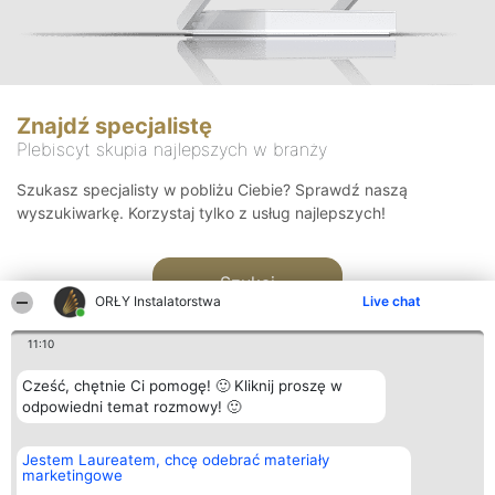
Znajdź specjalistę
Plebiscyt skupia najlepszych w branży
Szukasz specjalisty w pobliżu Ciebie? Sprawdź naszą
wyszukiwarkę. Korzystaj tylko z usług najlepszych!
Szukaj
ORŁY Instalatorstwa
Live chat
11:10
Cześć, chętnie Ci pomogę! 🙂 Kliknij proszę w
odpowiedni temat rozmowy! 🙂
Organizator plebiscytu
Plebiscyt
Kontakt
Jestem Laureatem, chcę odebrać materiały
Bright Side Solutions sp. z o.
Laureaci
Kontakt
marketingowe
o. sp. k.
Lista
ul. Ruska 22
wszystkich