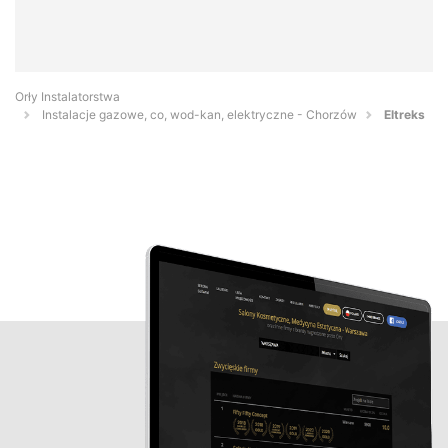
Orły Instalatorstwa
Instalacje gazowe, co, wod-kan, elektryczne - Chorzów
Eltreks