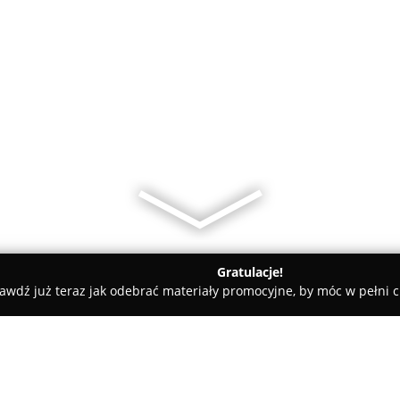
Gratulacje!
awdź już teraz jak odebrać materiały promocyjne, by móc w pełni c
an, elektryczne - Grodzisk Mazowiecki
Energo-Technika Usługi 