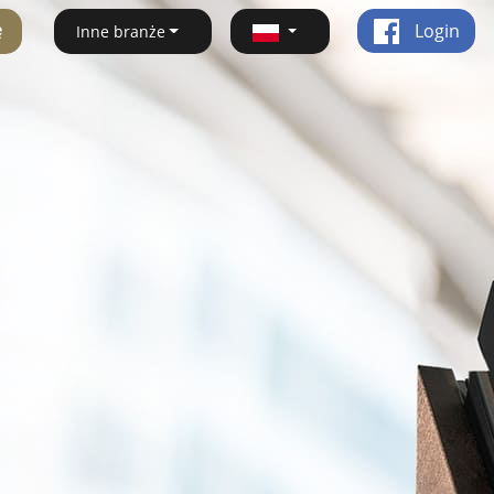
ę
Login
Inne branże