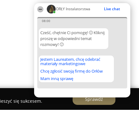
ORŁY Instalatorstwa
Live chat
08:00
Cześć, chętnie Ci pomogę! 🙂 Kliknij
proszę w odpowiedni temat
rozmowy! 🙂
Jestem Laureatem, chcę odebrać
materiały marketingowe
Chcę zgłosić swoją firmę do Orłów
Mam inną sprawę
Sprawdź
ieszyć się sukcesem.
elektryczne i pomiary, automatyka. Jan Lubas