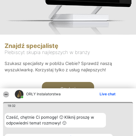
Znajdź specjalistę
Plebiscyt skupia najlepszych w branży
Szukasz specjalisty w pobliżu Ciebie? Sprawdź naszą
wyszukiwarkę. Korzystaj tylko z usług najlepszych!
Szukaj
ORŁY Instalatorstwa
Live chat
19:32
Cześć, chętnie Ci pomogę! 🙂 Kliknij proszę w
odpowiedni temat rozmowy! 🙂
Organizator plebiscytu
Plebiscyt
Kontakt