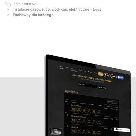
Orły Instalatorstwa
Instalacje gazowe, co, wod-kan, elektryczne - Łódź
Fachowcy dla każdego