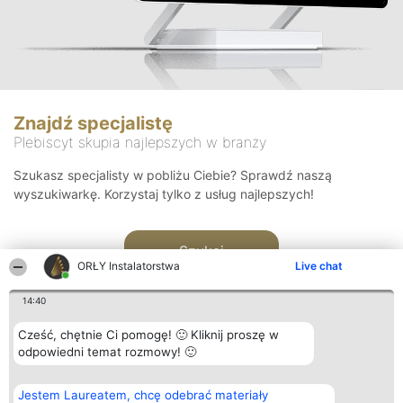
Znajdź specjalistę
Plebiscyt skupia najlepszych w branży
Szukasz specjalisty w pobliżu Ciebie? Sprawdź naszą
wyszukiwarkę. Korzystaj tylko z usług najlepszych!
Szukaj
ORŁY Instalatorstwa
Live chat
14:40
Cześć, chętnie Ci pomogę! 🙂 Kliknij proszę w
odpowiedni temat rozmowy! 🙂
Organizator plebiscytu
Plebiscyt
Kontakt
Jestem Laureatem, chcę odebrać materiały
Bright Side Solutions sp. z o.
Laureaci
Kontakt