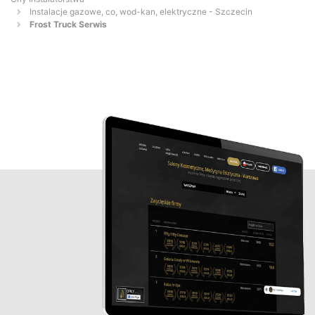
Instalacje gazowe, co, wod-kan, elektryczne - Szczecin
Frost Truck Serwis