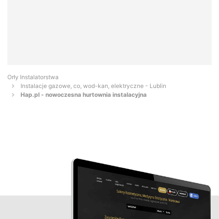
Orły Instalatorstwa
Instalacje gazowe, co, wod-kan, elektryczne - Lublin
Hap.pl - nowoczesna hurtownia instalacyjna