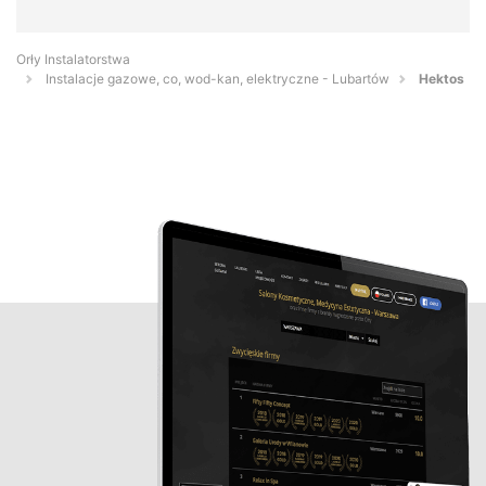
Orły Instalatorstwa
Instalacje gazowe, co, wod-kan, elektryczne - Lubartów
Hektos