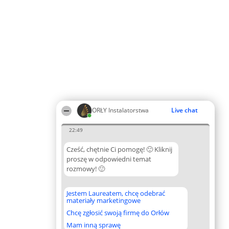
ORŁY Instalatorstwa
Live chat
22:49
Cześć, chętnie Ci pomogę! 🙂 Kliknij
proszę w odpowiedni temat
rozmowy! 🙂
Jestem Laureatem, chcę odebrać
materiały marketingowe
Chcę zgłosić swoją firmę do Orłów
Mam inną sprawę