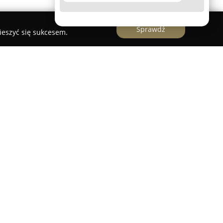
Sprawdź
ieszyć się sukcesem.
kalizowana w Szczecinie przy ul. Zygmunta
truje swoją działalność na szeroko pojętych
wczych oraz wentylacyjnych. Przedsiębiorstwo
każdym etapie realizacji inwestycji – od
zez opracowywanie szczegółowej dokumentacji
ie podzespołów oraz fachowy montaż.
owacyjne systemy, w tym pompy ciepła typu
temy rekuperacji oraz wentylacji mechanicznej z