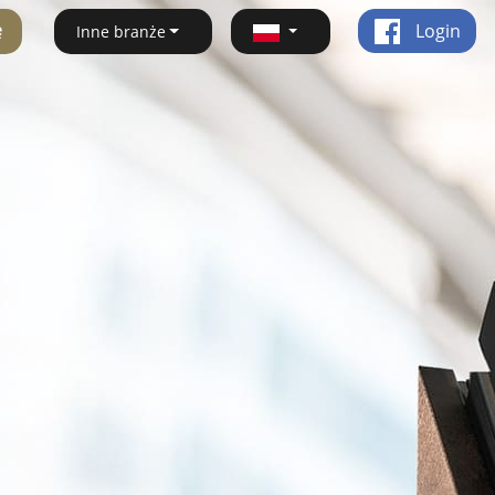
ę
Login
Inne branże