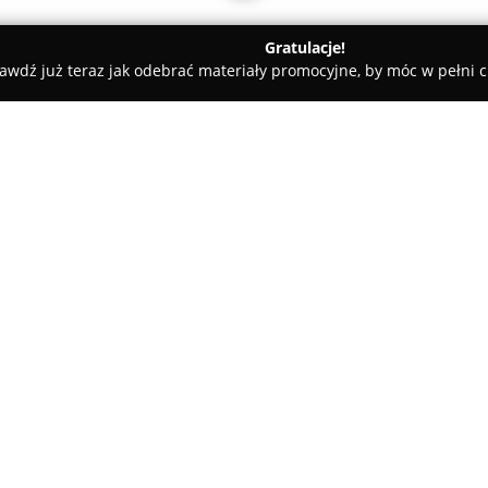
Gratulacje!
awdź już teraz jak odebrać materiały promocyjne, by móc w pełni c
an, elektryczne - Szczecin
HMI
O firmie:
HMI
to firma instalatorska zlo
Moczyńskiego 13B, która koncen
instalacjach sanitarnych, grze
zapewnia wsparcie klientom na 
Pokaż więcej >>
doradztwa technicznego, popr
projektowej, aż po dostarczan
Oferta firmy HMI obejmuje inn
powietrze/woda i gruntowe, sys