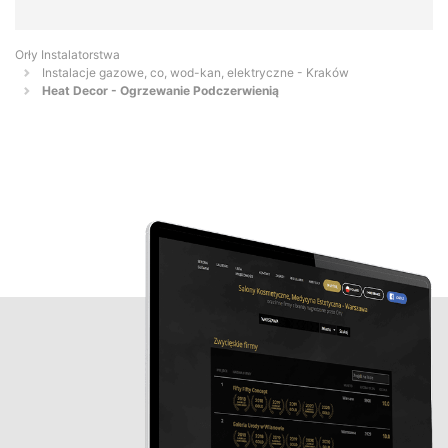
Orły Instalatorstwa
Instalacje gazowe, co, wod-kan, elektryczne - Kraków
Heat Decor - Ogrzewanie Podczerwienią