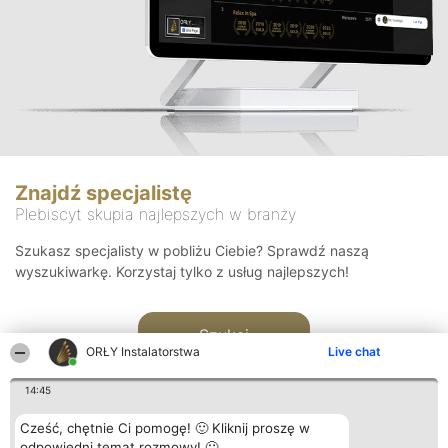
Znajdź specjalistę
Plebiscyt skupia najlepszych w branży
Szukasz specjalisty w pobliżu Ciebie? Sprawdź naszą
wyszukiwarkę. Korzystaj tylko z usług najlepszych!
Szukaj
ORŁY Instalatorstwa
Live chat
14:45
Cześć, chętnie Ci pomogę! 🙂 Kliknij proszę w
odpowiedni temat rozmowy! 🙂