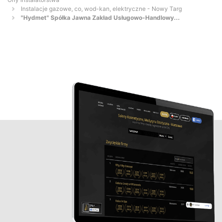
Instalacje gazowe, co, wod-kan, elektryczne - Nowy Targ
"Hydmet" Spółka Jawna Zakład Usługowo-Handlowy‎...