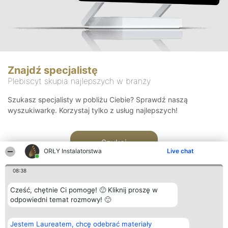
Znajdź specjalistę
Plebiscyt skupia najlepszych w branży
Szukasz specjalisty w pobliżu Ciebie? Sprawdź naszą
wyszukiwarkę. Korzystaj tylko z usług najlepszych!
Szukaj
ORŁY Instalatorstwa
Live chat
08:38
Cześć, chętnie Ci pomogę! 🙂 Kliknij proszę w
odpowiedni temat rozmowy! 🙂
Organizator plebiscytu
Plebiscyt
Kontakt
Jestem Laureatem, chcę odebrać materiały
Bright Side Solutions sp. z o.
Laureaci
Kontakt