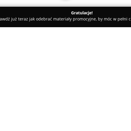
Gratulacje!
awdź już teraz jak odebrać materiały promocyjne, by móc w pełni c
an, elektryczne - Proszowice
Hydraulik s.c. FHU. Sklep z art. sa
tarnymi. Nagło S.J.
O firmie:
FHU Sklep Hydraulik S.C.
z sie
2004 roku, stanowiąc solidną p
ta zajmuje się zarówno działal
produktów hydraulicznych i sa
Pokaż więcej >>
remontu łazienek oraz innych p
instalatorskich.
W zakres działalności firmy w
modernizacyjne w obrębie inst