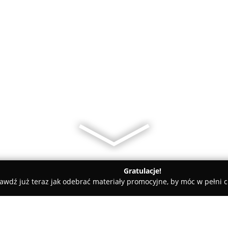
Gratulacje!
awdź już teraz jak odebrać materiały promocyjne, by móc w pełni c
an, elektryczne - Marki
Hydraulik-Udrażnianie rur/ Czyszczeni