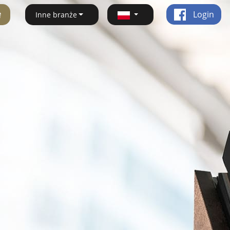
ę
Login
Inne branże