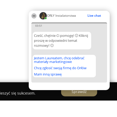
ORŁY Instalatorstwa
Live chat
03:51
Cześć, chętnie Ci pomogę! 🙂 Kliknij
proszę w odpowiedni temat
rozmowy! 🙂
Jestem Laureatem, chcę odebrać
materiały marketingowe
Chcę zgłosić swoją firmę do Orłów
Mam inną sprawę
Sprawdź
ieszyć się sukcesem.
e kanalizacji WUKO/Inspekcja kamerą TV