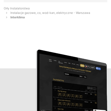
Orły Instalatorstwa
Instalacje gazowe, co, wod-kan, elektryczne - Warszawa
Interklima