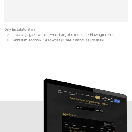
Orły Instalatorstwa
Instalacje gazowe, co, wod-kan, elektryczne - Nowogrodziec
Centrum Techniki Grzewczej IRMAR Ireneusz Pisarski