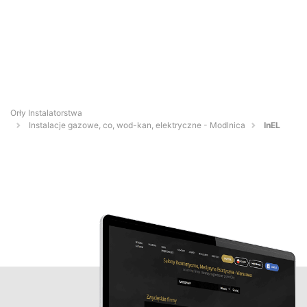
Orły Instalatorstwa
Instalacje gazowe, co, wod-kan, elektryczne - Modlnica
InEL